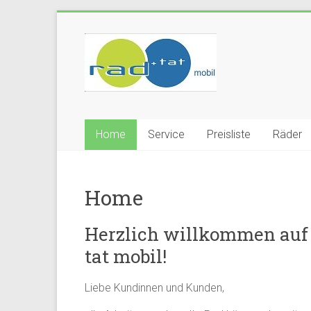
Zum
Inhalt
rad
springen
und
tat
mobil
Home
Service
Preisliste
Räder
Ihr
mobiler
Home
Fahrradservice
in
Radolfzell
Herzlich willkommen auf d
am
tat mobil!
Bodensee
Liebe Kundinnen und Kunden,