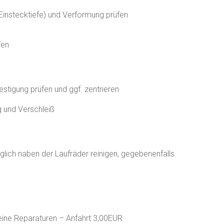
(Einstecktiefe) und Verformung prüfen
fen
estigung prüfen und ggf. zentrieren
 und Verschleiß
üglich naben der Laufräder reinigen, gegebenenfalls
kleine Reparaturen – Anfahrt 3,00EUR