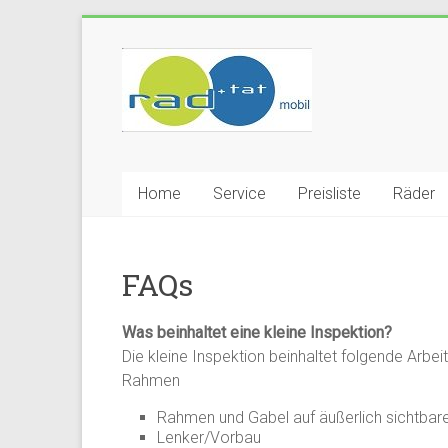
Zum
Inhalt
rad
springen
und
tat
mobil
Home
Service
Preisliste
Räder
Ihr
mobiler
FAQs
Fahrradservice
in
Radolfzell
Was beinhaltet eine kleine Inspektion?
am
Die kleine Inspektion beinhaltet folgende Arbeit
Bodensee
Rahmen
Rahmen und Gabel auf äußerlich sichtbar
Lenker/Vorbau