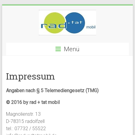
Zum
Inhalt
springen
rad
Menü
und
tat
Impressum
mobil
Ihr
Angaben nach § 5 Telemediengesetz (TMG)
mobiler
© 2016 by rad + tat mobil
Fahrradservice
in
Magnolienstr. 13
Radolfzell
D-78315 radolfzell
am
tel.: 07732 / 55522
Bodensee